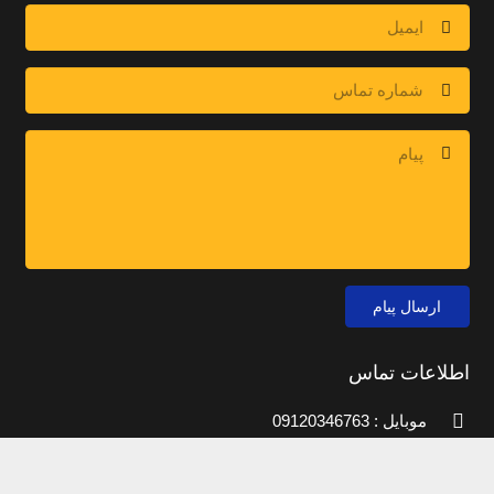
ارسال پیام
اطلاعات تماس
موبایل : 09120346763
دفتر مرکزی : 02144440377