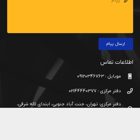
ارسال پیام
اطلاعات تماس
موبایل : 09120346763
دفتر مرکزی : 02144440377
دفتر مرکزی: تهران، جنت آباد جنوبی، ابتدای لاله شرقی،
ساختمان نارون، پلاک ۱۰۵، طبقه ۱، واحد 3
کارخانه کرمان: شهربابک، شهرک صنعتی شماره ۱، انتهای
خیابان کارگر۶