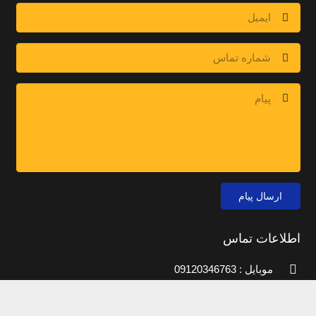
ارسال پیام
اطلاعات تماس
موبایل : 09120346763
دفتر مرکزی : 02144440377