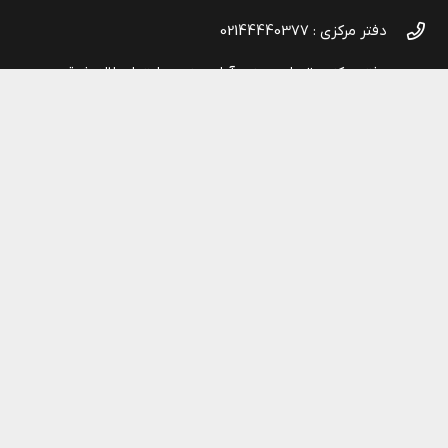
دفتر مرکزی : 02144440377
دفتر مرکزی: تهران، جنت آباد جنوبی، ابتدای لاله شرقی،
ساختمان نارون، پلاک ۱۰۵، طبقه ۱، واحد 3
کارخانه کرمان: شهربابک، شهرک صنعتی شماره ۱، انتهای
خیابان کارگر۶