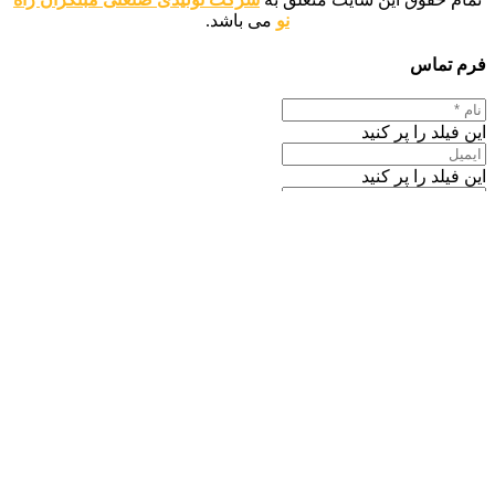
نو
می باشد.
فرم تماس
این فیلد را پر کنید
این فیلد را پر کنید
این فیلد را پر کنید
این فیلد را پر کنید
ارسال پیام
اطلاعات تماس
موبایل : 09120346763
دفتر مرکزی : 02144440377
دفتر مرکزی: تهران، جنت آباد جنوبی، ابتدای لاله شرقی، ساختمان
نارون، پلاک ۱۰۵، طبقه ۱، واحد 3