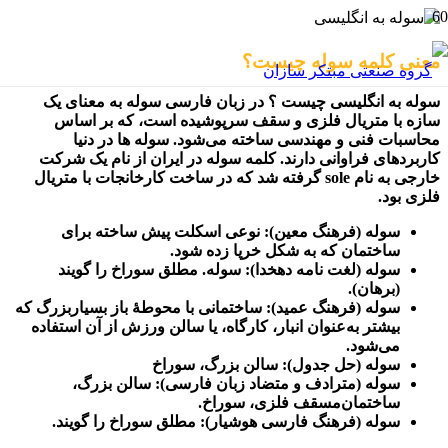
معنی کلمه سوله چیست؟
سوله به انگلیسی چیست ؟ در زبان فارسی سوله به معنای یک
سازه با متریال فلزی و سقف سرپوشیده است، که بر اساس
محاسبات فنی و مهندسی ساخته می‌شود. سوله ها در دنیا
کاربردهای فراوانی دارند. کلمه سوله در ایران از نام یک شرکت
خارجی به نام sole گرفته شد که در ساخت کارخانجات با متریال
فلزی بود.
سوله (فرهنگ معین): نوعی اسکلت پیش ساخته برای
ساختمان که به شکل خرپا زده شود.
سوله (لغت نامه دهخدا): سوله. مطلق سوراخ را گویند
(برهان).
سوله (فرهنگ عمید): ساختمانی با محوطۀ باز بسیاربزرگ که
بیشتر به‌عنوان انبار، کارگاه، یا سالن ورزش از آن استفاده
می‌شود.
سوله (حل جدول): سالن بزرگ، سوراخ
سوله (مترادف و متضاد زبان فارسی): سالن بزرگ،
ساختمان‌مسقف فلزی، سوراخ.
سوله (فرهنگ فارسی هوشیار): مطلق سوراخ را گویند.