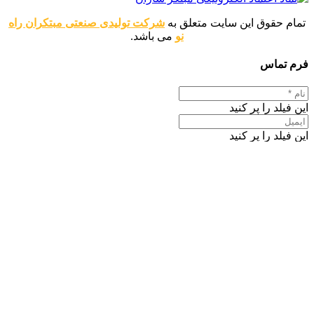
تمام حقوق این سایت متعلق به
شرکت تولیدی صنعتی مبتکران راه
نو
می باشد.
فرم تماس
این فیلد را پر کنید
این فیلد را پر کنید
این فیلد را پر کنید
این فیلد را پر کنید
ارسال پیام
اطلاعات تماس
موبایل : 09120346763
دفتر مرکزی : 02144440377