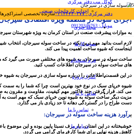
گوگل مپ دفتر مرکزی
احداث کارخانجات صنعتی
دفتر مرکزی : ۰۲۱۴۴۴۴۰۳۷۷
سازنده تخصصی استراکچرهای
اجرای سوله در منطقه ویژه اقتصادی سیرجا
موبایل: 09120346763
مجله خبری
به موازات پیشرفت صنعت در استان کرمان به ویژه شهرستان سیرجا
لازم است بدانید مهم ترین نکته در ساخت سوله سیرجان، انتخاب ش
نمونه کارها
اینجاست که شیوه ساخت اهمیت پیدا می کند.
ساخت سوله در سیرجان، به شیوه های مختلفی صورت می گیرد که هر کد
فرم استخدام
های ساخت سوله در سیرجان اطلاعات کسب کنید.
در این قسمت اطلاعاتی را درباره سوله سازی در سیرجان به شیوه خر
کنترل پروژه
شیوه خرپای سبک در نوع خود بهترین است چرا که شما را به سمت کاه
می کند. قرار گرفتن چند فاکتور مهم کیفیت، مقاومت و مقرون به 
تماس با ما
مزیت دیگر ساخت سوله به شیوه نوین خرپای سبک که مهم است به آن ا
دست طراح را در گستردگی دهانه تا حد زیادی باز می گذارد.
تماس با ما
ب
رآورد هزینه ساخت سوله در سیرجان:
درباره ما
خوشبختانه در این استان، بار برف نسبتا پایین بوده و این موضوع ب
کاهش هزینه نهایی برای شما کارفرمای گرامی می گردد.