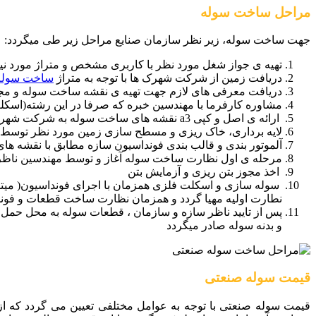
مراحل ساخت سوله
جهت ساخت سوله، زیر نظر سازمان صنایع مراحل زیر طی میگردد:
تهیه ی جواز شغل مورد نظر با کاربری مشخص و متراژ مورد نیا
دریافت زمین از شرکت شهرک ها با توجه به متراژ
ساخت سوله
دریافت معرفی های لازم جهت تهیه ی نقشه ساخت سوله و مج
مشاوره کارفرما با مهندسین خبره که صرفا در این رشته(اسکل
ارائه ی اصل و کپی a3 نقشه های ساخت سوله به شرکت شهرک ها و اخذ مجوز احداث و انشعاب های مورد نیاز مانند ، آب ، برق ، گاز و …
لایه برداری، خاک ریزی و مسطح سازی زمین مورد نظر توسط ک
آلموتور بندی و قالب بندی فونداسیون سازه مطابق با نقشه ه
مرحله ی اول نظارت ساخت سوله آغاز و توسط مهندسین ناظر م
اخذ مجوز بتن ریزی و آزمایش بتن
سوله سازی و اسکلت فلزی همزمان با اجرای فونداسیون( میتوان
نطارت اولیه مهیا گردد و همزمان نظارت ساخت قطعات و فونداس
پس از تایید ناظر سازه و سازمان ، قطعات سوله به محل حمل ،
و بدنه سوله صادر میگردد
قیمت سوله صنعتی
قیمت سوله صنعتی با توجه به عوامل مختلفی تعیین می گردد که از 