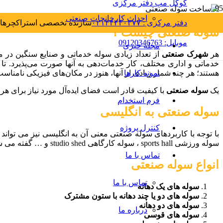
گوگل مپ دفتر مرکزی
احداث کارخانجات صنعتی
دفتر مرکزی : ۰۲۱۴۴۴۴۰۳۷۷
سازنده تخصصی استراکچرهای
سوله صنعتی چیست ؟
موبایل: 09120346763
مجله خبری
هر
شهرک صنعتی
از تعداد زیادی سوله خدماتی و صنایع سنگین در مت
نمونه کارها
هستند؛ هر چند شمار زیادی از آنها، هنوز در مکان‌های فیزیکی نامنا
یک
سوله صنعتی
با کیفیت قادر است فضای ایده‌آل مورد نیاز برای هر
فرم استخدام
سوله صنعتی به انگلیسی
کنترل پروژه
سوله ورزشی sports hall ، سوله کارگاهی studio shed و … گفته می شود.
تماس با ما
انواع سوله صنعتی
تماس با ما
سوله های یک دهانه
سوله های دو یا چند دهانه با ستون مشترک
سوله های دو دهانه
درباره ما
سوله های قوسی