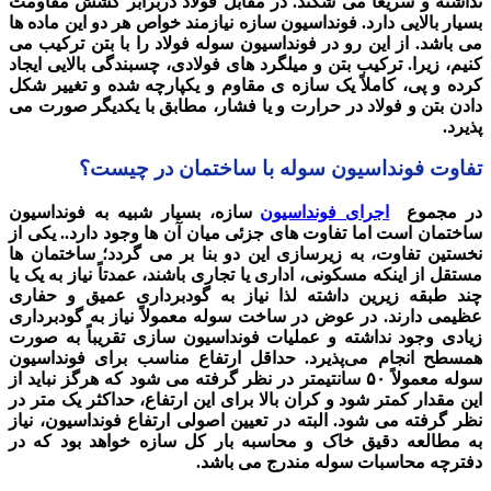
نداشته و سریعاً می شکند. در مقابل فولاد دربرابر کشش مقاومت
بسیار بالایی دارد. فونداسیون سازه نیازمند خواص هر دو این ماده ها
می باشد. از این رو در فونداسیون سوله فولاد را با بتن ترکیب می
کنیم، زیرا. ترکیب بتن و میلگرد های فولادی، چسبندگی بالایی ایجاد
کرده و پی، کاملاً یک سازه ی مقاوم و یکپارچه شده و تغییر شکل
دادن بتن و فولاد در حرارت و یا فشار، مطابق با یکدیگر صورت می
پذیرد.
تفاوت فونداسیون سوله با ساختمان در چیست؟
در مجموع
اجرای فونداسیون
سازه، بسیار شبیه به فونداسیون
ساختمان است اما تفاوت های جزئی میان آن ها وجود دارد.. یکی از
نخستین تفاوت، به زیرسازی این دو بنا بر می گردد؛ ساختمان ها
مستقل از اینکه مسکونی، اداری یا تجاری باشند، عمدتاً نیاز به یک یا
چند طبقه زیرین داشته لذا نیاز به گودبرداری عمیق و حفاری
عظیمی دارند. در عوض در ساخت سوله معمولاً نیاز به گودبرداری
زیادی وجود نداشته و عملیات فونداسیون سازی تقریباً به صورت
همسطح انجام می‌پذیرد. حداقل ارتفاع مناسب برای فونداسیون
سوله معمولاً ۵۰ سانتیمتر در نظر گرفته می شود که هرگز نباید از
این مقدار کمتر شود و کران بالا برای این ارتفاع، حداکثر یک متر در
نظر گرفته می شود. البته در تعیین اصولی ارتفاع فونداسیون، نیاز
به مطالعه دقیق خاک و محاسبه بار کل سازه خواهد بود که در
دفترچه محاسبات سوله مندرج می باشد.