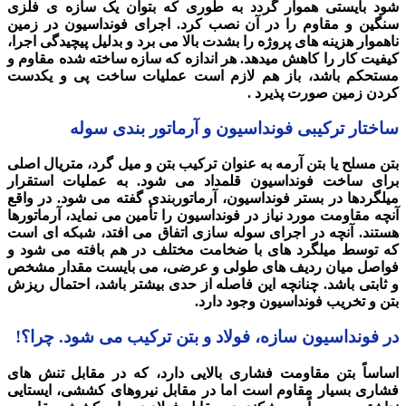
شود بایستی هموار گردد به طوری که بتوان یک سازه ی فلزی
سنگین و مقاوم را در آن نصب کرد. اجرای فونداسیون در زمین
ناهموار هزینه های پروژه را بشدت بالا می برد و بدلیل پیچیدگی اجرا،
کیفیت کار را کاهش میدهد. هر اندازه که سازه ساخته شده مقاوم و
مستحکم باشد، باز هم لازم است عملیات ساخت پی و یکدست
کردن زمین صورت پذیرد .
ساختار ترکیبی فونداسیون و آرماتور بندی سوله
بتن مسلح یا بتن آرمه به عنوان ترکیب بتن و میل گرد، متریال اصلی
برای ساخت فونداسیون قلمداد می شود. به عملیات استقرار
میلگردها در بستر فونداسیون، آرماتوربندی گفته می شود. در واقع
آنچه مقاومت مورد نیاز در فونداسیون را تأمین می نماید، آرماتورها
هستند. آنچه در اجرای سوله سازی اتفاق می افتد، شبکه ای است
که توسط میلگرد های با ضخامت مختلف در هم بافته می شود و
فواصل میان ردیف های طولی و عرضی، می بایست مقدار مشخص
و ثابتی باشد. چنانچه این فاصله از حدی بیشتر باشد، احتمال ریزش
بتن و تخریب فونداسیون وجود دارد.
در فونداسیون سازه، فولاد و بتن ترکیب می شود. چرا؟!
اساساً بتن مقاومت فشاری بالایی دارد، که در مقابل تنش های
فشاری بسیار مقاوم است اما در مقابل نیروهای کششی، ایستایی