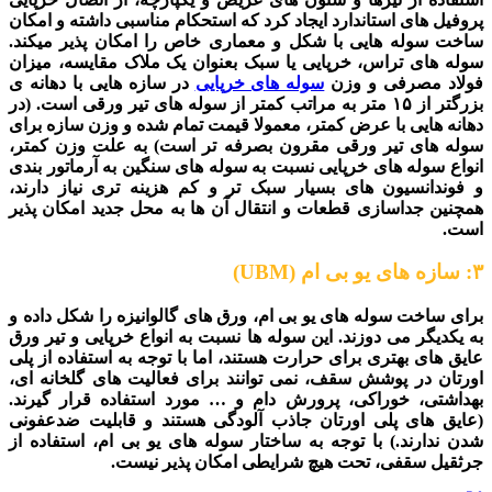
پروفیل های استاندارد ایجاد کرد که استحکام مناسبی داشته و امکان
ساخت سوله هایی با شکل و معماری خاص را امکان پذیر میکند.
سوله های تراس، خرپایی یا سبک بعنوان یک ملاک مقایسه، میزان
فولاد مصرفی و وزن
سوله های خرپایی
در سازه هایی با دهانه ی
بزرگتر از ۱۵ متر به مراتب کمتر از سوله های تیر ورقی است. (در
دهانه هایی با عرض کمتر، معمولا قیمت تمام شده و وزن سازه برای
سوله های تیر ورقی مقرون بصرفه تر است) به علت وزن کمتر،
انواع سوله های خرپایی نسبت به سوله های سنگین به آرماتور بندی
و فوندانسیون های بسیار سبک تر و کم هزینه تری نیاز دارند،
همچنین جداسازی قطعات و انتقال آن ها به محل جدید امکان پذیر
است.
۳: سازه های یو بی ام (UBM)
برای ساخت سوله های یو بی ام، ورق های گالوانیزه را شکل داده و
به یکدیگر می دوزند. این سوله ها نسبت به انواع خرپایی و تیر ورق
عایق های بهتری برای حرارت هستند، اما با توجه به استفاده از پلی
اورتان در پوشش سقف، نمی توانند برای فعالیت های گلخانه ای،
بهداشتی، خوراکی، پرورش دام و … مورد استفاده قرار گیرند.
(عایق های پلی اورتان جاذب آلودگی هستند و قابلیت ضدعفونی
شدن ندارند.) با توجه به ساختار سوله های یو بی ام، استفاده از
جرثقیل سقفی، تحت هیچ شرایطی امکان پذیر نیست.