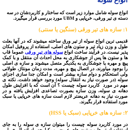
انواع سوله
انواع سوله شامل موارد زیر است که ساختار و کاربردشان در سه
دسته ی تیر ورفی، خرپایی و UBM مورد بررسی قرار میگیرد.
۱: سازه های تیر ورقی (سنگین یا سنتی)
قدیمی ترین انواع سوله از تیر ورق ساخته میشوند که در آنها بعلت
طول و وزن زیاد تیر و ستون های اصلی، استفاده از پروفیل امکان
پذیر نیست. در فرآیند ساخت انواع
سوله های تیر ورقی
عموما قاب
ها و ستون ها پس از جوشکاری به محل احداث آن منتقل و با کمک
پیچ و مهره یا جوشکاری به یکدیگر متصل میشوند و سازه ی اصلی
را بوجود میاورند.
در اتصال پیچ و مهره، مدت زمان مونتاژ، طولانی
ولی استحکام و دوام سازه بیشتر است و امکان جدا سازی اجزای
سوله (در صورت نیاز به انتقال سوله) وجود خواهد داشت.
نکته ی
مهم در مورد کاربرد سوله چیست ؟ آن است که با افزایش طول
دهانه ی سوله، وزن سازه بصورت تصاعدی افزایش یافته و در
صورت نیاز به دهانه عریضتر لازم است سازه های خرپایی یا سبک
مورد استفاده قرار بگیرند.
۲: سازه های خرپایی (سبک یا HSS)
در مورد کاربرد سوله چیست را میتوان سازه ی سوله را به جای
استفاده از تیرها و ستون های عریض و یکپارچه، از اتصال خرپایی